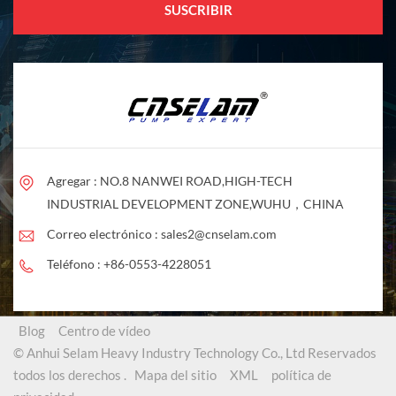
Agregar : NO.8 NANWEI ROAD,HIGH-TECH
INDUSTRIAL DEVELOPMENT ZONE,WUHU，CHINA
Correo electrónico :
sales2@cnselam.com
Teléfono :
+86-0553-4228051
Blog
Centro de vídeo
© Anhui Selam Heavy Industry Technology Co., Ltd Reservados
todos los derechos .
Mapa del sitio
XML
política de