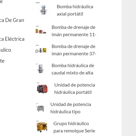
a prueba de agua
De
Bomba hidráulica
axial portátil
ca De Gran
Bomba de drenaje de
imán permanente 11-
a Eléctrica
30kW
Bomba de drenaje de
ulico
imán permanente 37-
te
90kW
Bomba hidráulica de
caudal mixto de alta
presión
Unidad de potencia
hidráulica portátil
Unidad de potencia
hidráulica tipo
remolque serie 18-50
Grupo hidráulico
para remolque Serie