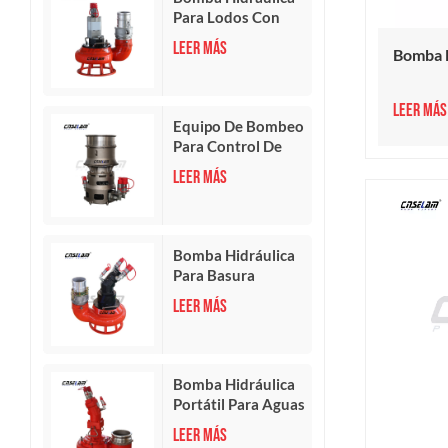
Para Lodos Con
Función De
LEER MÁS
Bomba H
Agitación
LEER MÁS
Equipo De Bombeo
Para Control De
Inundaciones Con
LEER MÁS
Bomba De Flujo
Axial Hidráulica
Bomba Hidráulica
Para Basura
Duradera
LEER MÁS
Bomba Hidráulica
Portátil Para Aguas
Residuales
LEER MÁS