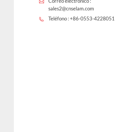
Correo electrónico :
sales2@cnselam.com
Teléfono :
+86-0553-4228051