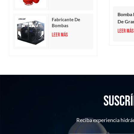
Bomba D
Fabricante De
De Gra
Bombas
LEER MÁS
Sumergibles
LEER MÁS
Hidráulicas Axiales
De Gran Caudal
SUSCRÍ
Reciba experiencia hidrá