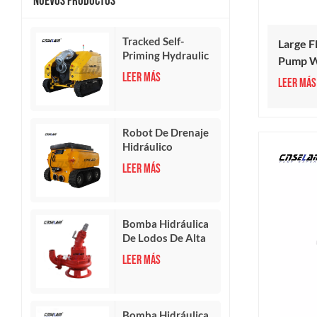
Nuevos Productos
Tracked Self-
Large F
Priming Hydraulic
Pump W
Drainage Robot
LEER MÁS
LEER MÁS
Robot De Drenaje
Hidráulico
Inteligente
LEER MÁS
Bomba Hidráulica
De Lodos De Alta
Presión
LEER MÁS
Bomba Hidráulica