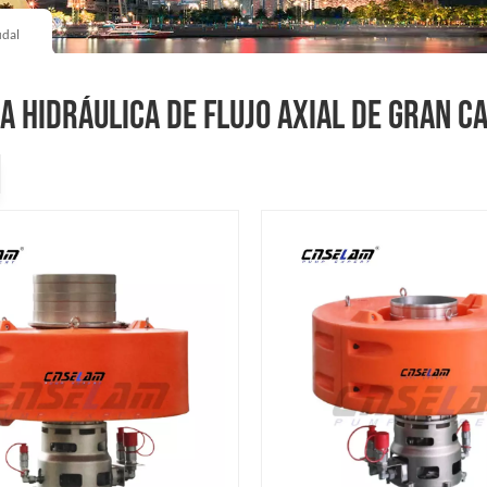
udal
 Hidráulica De Flujo Axial De Gran C