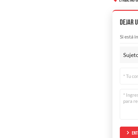
ETIQUETAS C
Dejar 
Si está 
Sujeto
ENT