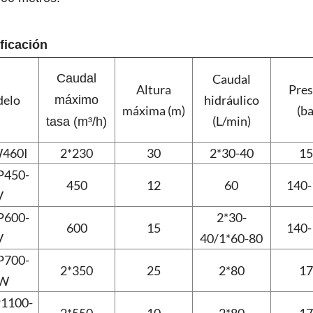
ficación
Caudal
Caudal
Altura
Pres
elo
hidráulico
máximo
máxima (m)
(ba
(L/min)
tasa (m³/h)
460I
2*230
30
2*30-40
15
450-
450
12
60
140-
V
600-
2*30-
600
15
140-
V
40/1*60-80
700-
2*350
25
2*80
17
W
1100-