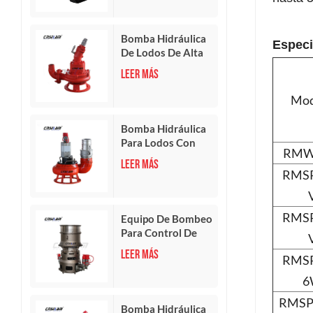
Bomba Hidráulica
Especi
De Lodos De Alta
Presión
LEER MÁS
Mod
Bomba Hidráulica
Para Lodos Con
RMW
Función De
LEER MÁS
Agitación
RMSP
RMSP
Equipo De Bombeo
Para Control De
Inundaciones Con
LEER MÁS
RMSP
Bomba De Flujo
Axial Hidráulica
6
RMSP
Bomba Hidráulica