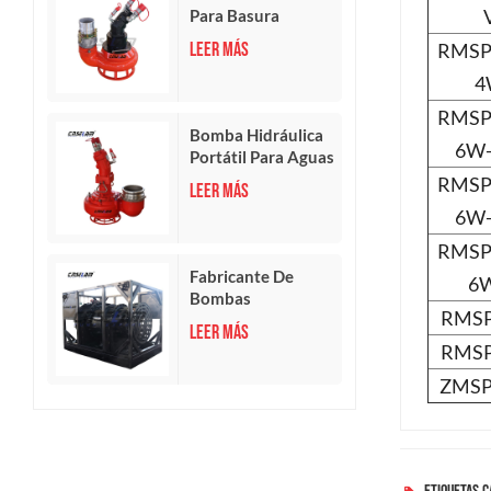
Para Basura
Duradera
LEER MÁS
RMSP
4
RMSP
Bomba Hidráulica
6W-
Portátil Para Aguas
Residuales
RMSP
LEER MÁS
6W-
RMSP
Fabricante De
6
Bombas
RMSP
Sumergibles
LEER MÁS
Hidráulicas Axiales
RMSP
De Gran Caudal
ZMSP