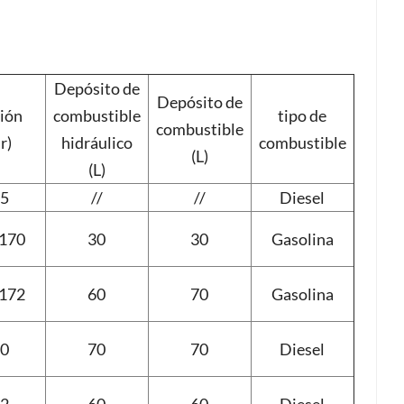
Depósito de
Depósito de
ión
combustible
tipo de
combustible
r)
hidráulico
combustible
(L)
(L)
5
//
//
Diesel
170
30
30
Gasolina
172
60
70
Gasolina
0
70
70
Diesel