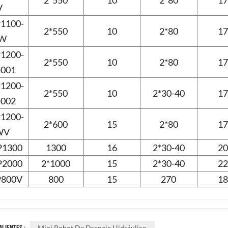
2*550
10
2*80
17
V
1100-
2*550
10
2*80
17
W
1200-
2*550
10
2*80
17
001
1200-
2*550
10
2*30-40
17
002
1200-
2*600
15
2*80
17
WV
1300
1300
16
2*30-40
20
2000
2*1000
15
2*30-40
22
800V
800
15
270
18
Mini Robot De Drenaje Hidráulico