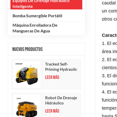
Equipos De Drenaje Hidráulico
caudal 
Inteligente
un comp
Bomba Sumergible Portátil
otros 
Máquina Enrolladora De
Mangueras De Agua
Caract
1. El e
Nuevos Productos
área i
2. El e
Tracked Self-
cientos
Priming Hydraulic
Drainage Robot
3. El d
LEER MÁS
funcion
4. El e
Robot De Drenaje
función
Hidráulico
tempera
Inteligente
LEER MÁS
hasta 